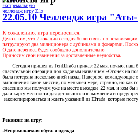
22.05.10 Челлендж игра "Ат
К сожалению, игра переносится.
Дело в том, что 2 локации сегодня были сняты по независящим
патрулируют два милиционера с дубинками и фонарями. Поскол
О дате переноса будет сообщено дополнительно.
Приносим свои извинения за доставленные неудобства.
Сегодня пришел из ГенШтаба приказ: 22 мая, ночью, наш бат
спасательной операции под кодовым названием «Огонёк на пол
была потеряна несколько дней назад. Наверное, командующие 
выполнения такой миссии, по меньшей мере, странно, но как г
спасению мы получим уже на месте высадки
22 мая, и кем бы
дали карту местности для детального ознакомления и предупред
законспирироваться и ждать указаний из Штаба, которые посту
Реквизит на игру:
-Непромокаемая обувь и одежда