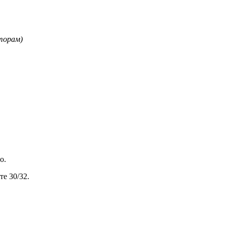
торам)
о.
те 30/32.