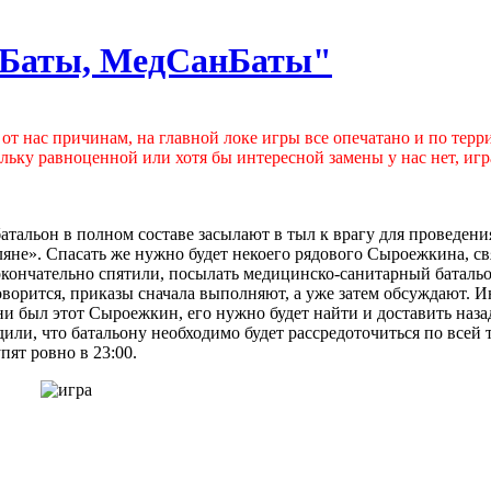
ы-Баты, МедСанБаты"
 от нас причинам, на главной локе игры все опечатано и по терр
ьку равноценной или хотя бы интересной замены у нас нет, игр
альон в полном составе засылают в тыл к врагу для проведени
яне». Спасать же нужно будет некоего рядового Сыроежкина, св
окончательно спятили, посылать медицинско-санитарный батальо
оворится, приказы сначала выполняют, а уже затем обсуждают. 
 ни был этот Сыроежкин, его нужно будет найти и доставить наза
или, что батальону необходимо будет рассредоточиться по всей 
пят ровно в 23:00.