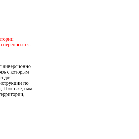
итории
а переносится.
я диверсионно-
язь с которым
н для
Инструкции по
д. Пока же, нам
территории,