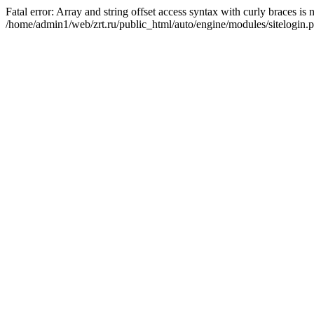
Fatal error: Array and string offset access syntax with curly braces is
/home/admin1/web/zrt.ru/public_html/auto/engine/modules/sitelogin.p