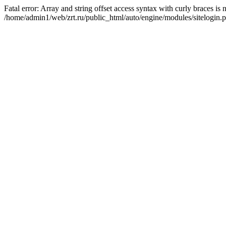
Fatal error: Array and string offset access syntax with curly braces is
/home/admin1/web/zrt.ru/public_html/auto/engine/modules/sitelogin.p