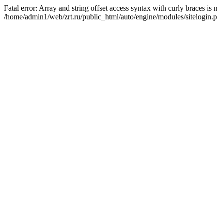
Fatal error: Array and string offset access syntax with curly braces is
/home/admin1/web/zrt.ru/public_html/auto/engine/modules/sitelogin.p