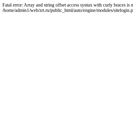
Fatal error: Array and string offset access syntax with curly braces is
/home/admin1/web/zrt.ru/public_html/auto/engine/modules/sitelogin.p