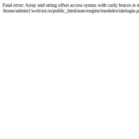
Fatal error: Array and string offset access syntax with curly braces is
/home/admin1/web/zrt.ru/public_html/auto/engine/modules/sitelogin.p