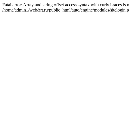
Fatal error: Array and string offset access syntax with curly braces is
/home/admin1/web/zrt.ru/public_html/auto/engine/modules/sitelogin.p