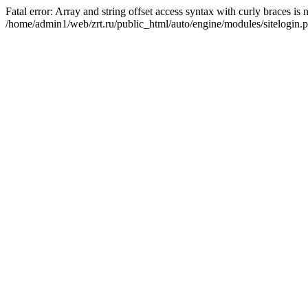
Fatal error: Array and string offset access syntax with curly braces is
/home/admin1/web/zrt.ru/public_html/auto/engine/modules/sitelogin.p