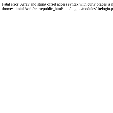
Fatal error: Array and string offset access syntax with curly braces is
/home/admin1/web/zrt.ru/public_html/auto/engine/modules/sitelogin.p