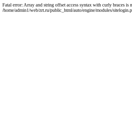
Fatal error: Array and string offset access syntax with curly braces is
/home/admin1/web/zrt.ru/public_html/auto/engine/modules/sitelogin.p